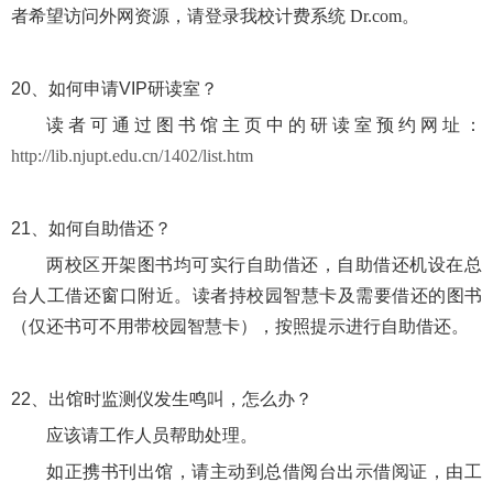
者希望访问外网资源，请登录我校计费系统 Dr.com。
20、
如何申请VIP研读室？
读者可通过图书馆主页中的研读室预约网址：
http://lib.njupt.edu.cn/1402/list.htm
21、
如何自助借还？
两校区开架图书均可实行自助借还，自助借还机设在总
台人工借还窗口附近。读者持校园智慧卡及需要借还的图书
（仅还书可不用带校园智慧卡），按照提示进行自助借还。
22、
出馆时监测仪发生鸣叫，怎么办？
应该请工作人员帮助处理。
如正携书刊出馆，请主动到总借阅台出示借阅证，由工