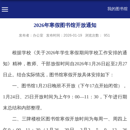
我的图书馆
2026年寒假图书馆开放通知
发布者：办公室
发布时间：2026-01-19
浏览次数：
951
根据学校《关于
202
6
年学生寒假期间学校工作安排的通
知》精神，教师、干部放假时间自
202
6
年
1
月
26
日起至
2
月
27
日止。结合实际情况，图书馆寒假开放具体安排如下：
一、图书馆
1
月
23
日晚班不开放（下午
17
点开始闭馆），
1
月
24
日、
25
日开放时间为上午
9
：
00—11
：
30
，下午进行期
末总结和内部整理。
二、三牌楼校区图书馆寒假开放时间为每周一、周四上
午
9
：
00—11
：
30
（
1
月
26
、
2
9
日，
2
月
2
、
5
、
9
、
12
、
26